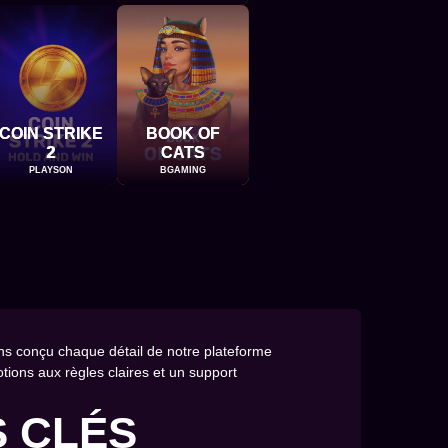
COIN STRIKE
BOOK OF
2
CATS
PLAYSON
BGAMING
ons conçu chaque détail de notre plateforme
tions aux règles claires et un support
S CLÉS