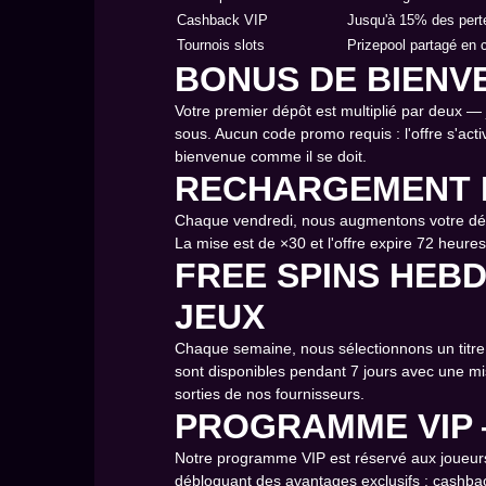
Cashback VIP
Jusqu'à 15% des pert
Tournois slots
Prizepool partagé en 
BONUS DE BIENV
Votre premier dépôt est multiplié par deux —
sous. Aucun code promo requis : l'offre s'act
bienvenue comme il se doit.
RECHARGEMENT 
Chaque vendredi, nous augmentons votre dép
La mise est de ×30 et l'offre expire 72 heure
FREE SPINS HEB
JEUX
Chaque semaine, nous sélectionnons un titre m
sont disponibles pendant 7 jours avec une mi
sorties de nos fournisseurs.
PROGRAMME VIP
Notre programme VIP est réservé aux joueurs l
débloquant des avantages exclusifs : cashbac