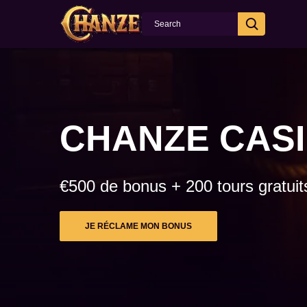
CHANZE CAS
€500 de bonus + 200 tours gratuit
JE RÉCLAME MON BONUS