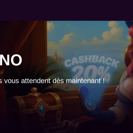
INO
s vous attendent dès maintenant !