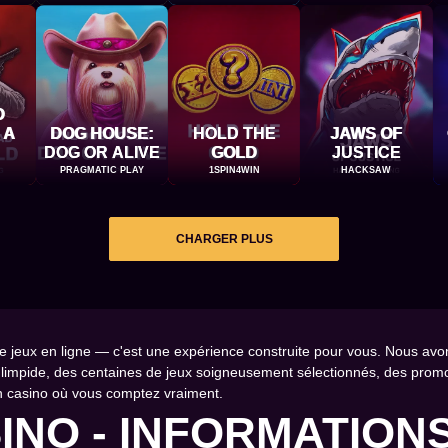
D
 A
DOG HOUSE:
HOLD THE
JAWS OF
DOG OR ALIVE
GOLD
JUSTICE
PRAGMATIC PLAY
1SPIN4WIN
HACKSAW
CHARGER PLUS
de jeux en ligne — c'est une expérience construite pour vous. Nous av
e limpide, des centaines de jeux soigneusement sélectionnés, des promo
n casino où vous comptez vraiment.
INO - INFORMATION