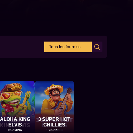
Tous les fournisseurs
ALOHA KING
3 SUPER HOT
ELVIS
CHILLIES
BGAMING
3 OAKS