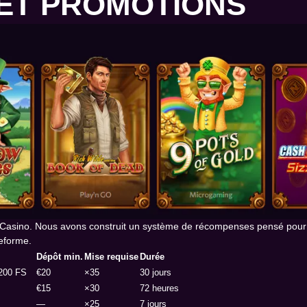
ET PROMOTIONS
e Casino. Nous avons construit un système de récompenses pensé pour v
teforme.
Dépôt min.
Mise requise
Durée
 200 FS
€20
×35
30 jours
€15
×30
72 heures
—
×25
7 jours