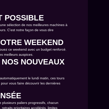
T POSSIBLE
 une sélection de nos meilleures machines à
urs. C'est notre façon de vous dire
VOTRE WEEKEND
jouez ce weekend avec un budget renforcé.
es meilleurs auspices.
 NOS NOUVEAUX
 automatiquement le lundi matin, ces tours
pour vous faire découvrir les dernières
ENSÉE
e plusieurs paliers progressifs, chacun
raits prioritaires accélérés, limites