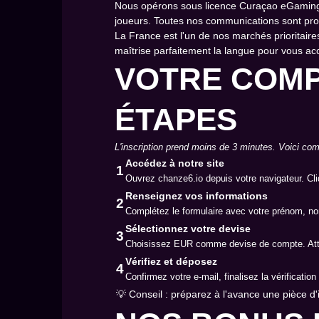
Nous opérons sous licence Curaçao eGaming, 
joueurs. Toutes nos communications sont prot
La France est l'un de nos marchés prioritaires
maîtrise parfaitement la langue pour vous 
VOTRE COMP
ÉTAPES
L'inscription prend moins de 3 minutes. Voici co
Accédez à notre site
1
Ouvrez chanze6.io depuis votre navigateur. Cli
Renseignez vos informations
2
Complétez le formulaire avec votre prénom, n
Sélectionnez votre devise
3
Choisissez EUR comme devise de compte. Attenti
Vérifiez et déposez
4
Confirmez votre e-mail, finalisez la vérificat
💡 Conseil : préparez à l'avance une pièce d'i