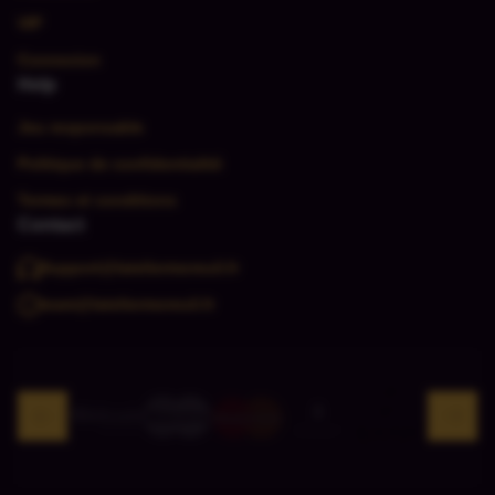
VIP
Connexion
Help
Jeu responsable
Politique de confidentialité
Termes et conditions
Contact
Support@lateliermoreuil.fr
team@lateliermoreuil.fr