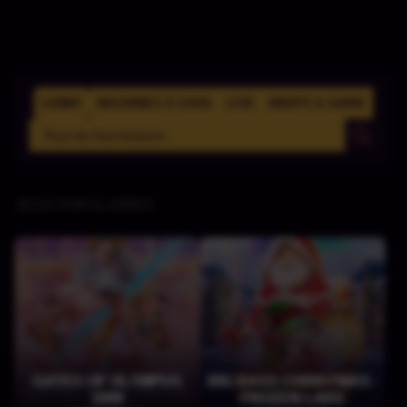
LOBBY
MACHINES À SOUS
LIVE
DROPS & GAINS
Tous les fournisseurs
JEUX POPULAIRES
GATES OF OLYMPUS
BIG BASS CHRISTMAS -
1000
FROZEN LAKE