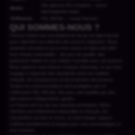
Site optimisé iOS & Android — aucun
Mobile
téléchargement requis
Chiffrement
SSL 256 bits — niveau bancaire
QUI SOMMES-NOUS ?
Chanze Casino est une plateforme de jeu en ligne lancée
pour répondre aux attentes des joueurs exigeants. Nous
sommes convaincus qu'un bon casino en ligne doit offrir
trois choses essentielles : des jeux de qualité, des
paiements fiables et une relation honnête avec ses joueurs.
Nous opérons sous licence Curaçao eGaming, ce qui nous
engage à respecter des standards stricts en matière
d'équité, de transparence et de protection des joueurs.
Toutes nos communications sont protégées par un
chiffrement SSL 256 bits. Nos jeux sont audités par des
laboratoires indépendants agréés.
La France est l'un de nos marchés prioritaires. Notre
interface est entièrement disponible en français, les
transactions se font en euros, et notre équipe support
maîtrise parfaitement la langue pour vous accompagner à
tout moment.