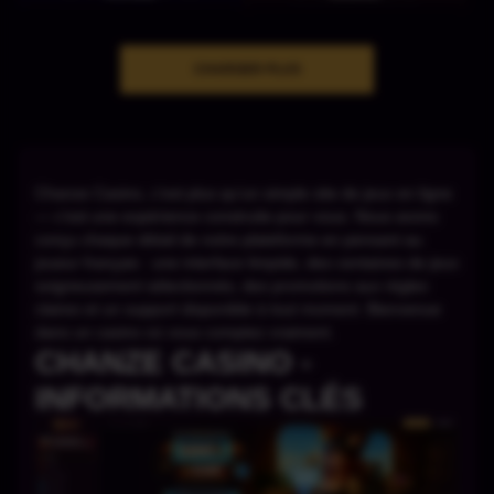
CHARGER PLUS
Chanze Casino, c'est plus qu'un simple site de jeux en ligne
— c'est une expérience construite pour vous. Nous avons
conçu chaque détail de notre plateforme en pensant au
joueur français : une interface limpide, des centaines de jeux
soigneusement sélectionnés, des promotions aux règles
claires et un support disponible à tout moment. Bienvenue
dans un casino où vous comptez vraiment.
CHANZE CASINO -
INFORMATIONS CLÉS