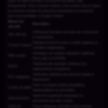
Jouer en ligne doit être une source de plaisir, pas
d'inquiétude. Chez Chanze Casino, nous avons mis en place
un arsenal complet de mesures techniques et humaines
pour vous protéger à chaque instant.
Mesure de
Description
sécurité
Chiffrement bancaire sur toutes les connexions
SSL 256 bits
et transactions
Opérateur licencié soumis à audits réguliers et
Licence Curaçao
contrôles indépendants
Générateur de nombres aléatoires validé par
RNG certifié
iTech Labs et eCOGRA
Traitement des données conforme à la
RGPD
réglementation européenne
Vérification d'identité pour prévenir fraude et
KYC obligatoire
blanchiment
Fixez vos propres limites journalières,
Limites de dépôt
hebdomadaires ou mensuelles
Option de suspension temporaire ou
Auto-exclusion
permanente de votre compte
Outils de
Pause obligatoire activable à tout moment