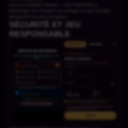
Aucune installation requise — pas d'application à
télécharger, pas d'espace de stockage occupé. Accédez
directement via votre navigateur.
SÉCURITÉ ET JEU
RESPONSABLE