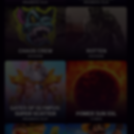
PRAGMATIC PLAY
PRAGMATIC PLAY
CHAOS CREW
ROTTEN
HACKSAW
HACKSAW
GATES OF OLYMPUS:
SUPER SCATTER
POWER SUN XXL
PRAGMATIC PLAY
3 OAKS