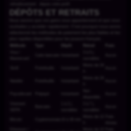
refroidissement
depuis votre profil
DÉPÔTS ET RETRAITS
Nous savons que vos gains vous appartiennent et que vous
souhaitez y accéder rapidement. C'est pourquoi nous avons
sélectionné les méthodes de paiement les plus fiables et les
plus rapides disponibles pour les joueurs français.
Méthode
Type
Dépôt
Retrait
Frais
Visa /
3 à 5 j.
Carte bancaire
Instantané
Aucun
Mastercard
ouvrables
Moins de 24
Skrill
Portefeuille
Instantané
Aucun
h
Moins de 24
Neteller
Portefeuille
Instantané
Aucun
h
Non
Paysafecard
Prépayé
Instantané
Aucun
disponible
Virement
1 à 2 j.
3 à 7 j.
Bancaire
Aucun
SEPA
ouvrables
ouvrables
Moins de 12
Frais
Bitcoin
Cryptomonnaie
15 à 30 min
h
réseau
Ethereum /
Moins de 12
Frais