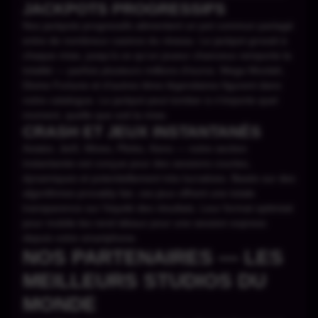
JACKPOTS PROGRESSIFS
Nos jackpots progressifs alimentent un pot commun partagé
entre de nombreux casinos du réseau. Le jackpot grossit à
chaque mise, jusqu'à ce qu'un joueur chanceux remporte la
totalité — parfois plusieurs millions d'euros. Mega Moolah,
Divine Fortune et d'autres titres légendaires figurent dans
notre catalogue. Le jackpot peut tomber à n'importe quel
moment, quelle que soit la mise.
CRASH ET JEUX INSTANTANÉS
Aviator, JetX, Mines, Plinko, Keno — notre section
instantanée est conçue pour des sessions courtes,
dynamiques et potentiellement très lucratives. Basés sur des
algorithmes provably fair, ces jeux offrent une totale
transparence sur l'équité des résultats. Leur format optimisé
pour mobile les rend idéaux pour une session express
depuis votre smartphone.
NOS PARTENAIRES — LES
MEILLEURS STUDIOS DU
MONDE