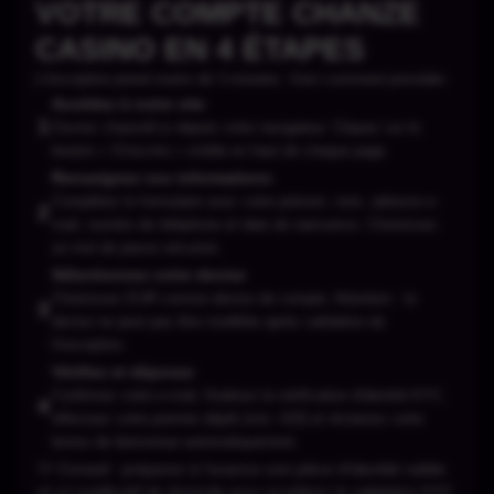
VOTRE COMPTE CHANZE
CASINO EN 4 ÉTAPES
L'inscription prend moins de 3 minutes. Voici comment procéder.
Accédez à notre site
1
Ouvrez chanze6.io depuis votre navigateur. Cliquez sur le
bouton « S'inscrire » visible en haut de chaque page.
Renseignez vos informations
Complétez le formulaire avec votre prénom, nom, adresse e-
2
mail, numéro de téléphone et date de naissance. Choisissez
un mot de passe sécurisé.
Sélectionnez votre devise
Choisissez EUR comme devise de compte. Attention : la
3
devise ne peut pas être modifiée après validation de
l'inscription.
Vérifiez et déposez
Confirmez votre e-mail, finalisez la vérification d'identité KYC,
4
effectuez votre premier dépôt (min. €20) et réclamez votre
bonus de bienvenue automatiquement.
💡 Conseil : préparez à l'avance une pièce d'identité valide
et un justificatif de domicile pour accélérer la validation KYC