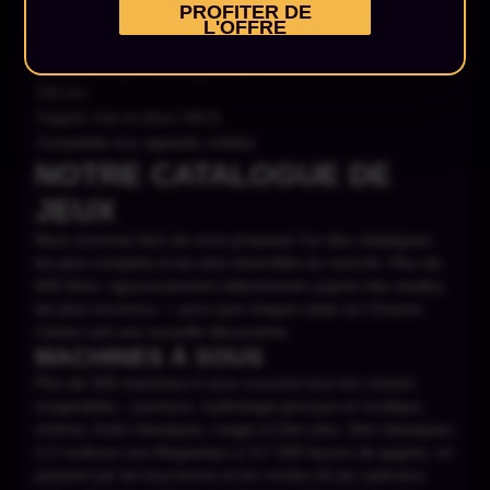
PROFITER DE
Programme VIP avec cashback
Accès VIP sur invitation
L'OFFRE
sans mise requise
uniquement
Licence Curaçao eGaming + SSL
256 bits
Support chat en direct 24h/7j
Compatible tous appareils mobiles
NOTRE CATALOGUE DE
JEUX
Nous sommes fiers de vous proposer l'un des catalogues
les plus complets et les plus diversifiés du marché. Plus de
500 titres, rigoureusement sélectionnés auprès des studios
les plus reconnus — pour que chaque visite sur Chanze
Casino soit une nouvelle découverte.
MACHINES À SOUS
Plus de 300 machines à sous couvrent tous les univers
imaginables : aventure, mythologie grecque et nordique,
cinéma, fruits classiques, magie et bien plus. Des classiques
à 3 rouleaux aux Megaways à 117 649 façons de gagner, en
passant par les buy-bonus et les modes de jeu spéciaux,