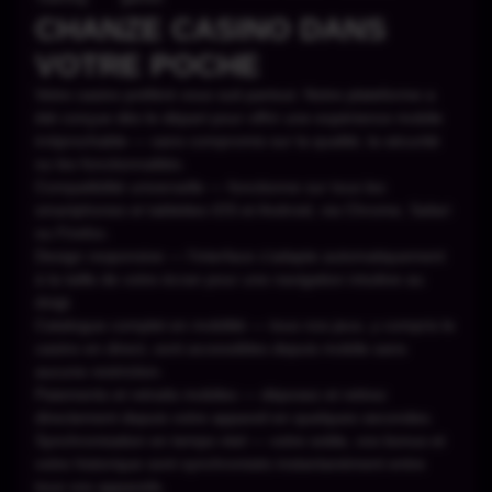
CHANZE CASINO DANS
VOTRE POCHE
Votre casino préféré vous suit partout. Notre plateforme a
été conçue dès le départ pour offrir une expérience mobile
irréprochable — sans compromis sur la qualité, la sécurité
ou les fonctionnalités.
Compatibilité universelle — fonctionne sur tous les
smartphones et tablettes iOS et Android, via Chrome, Safari
ou Firefox.
Design responsive — l'interface s'adapte automatiquement
à la taille de votre écran pour une navigation intuitive au
doigt.
Catalogue complet en mobilité — tous nos jeux, y compris le
casino en direct, sont accessibles depuis mobile sans
aucune restriction.
Paiements et retraits mobiles — déposez et retirez
directement depuis votre appareil en quelques secondes.
Synchronisation en temps réel — votre solde, vos bonus et
votre historique sont synchronisés instantanément entre
tous vos appareils.