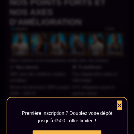
NOS POINTS FORTS ET
NOS AXES
D'AMÉLIORATION
Nous croyons en la transparence totale avec nos joueurs.
✅ Nos atouts
❌ À améliorer
500+ jeux des meilleurs studios
Pas d'application native à
mondiaux
télécharger
Bonus de bienvenue 100% jusqu'à
KYC obligatoire avant le
€500 + 200 FS
premier retrait
Plafond de retrait
×
Plateforme entièrement en français
hebdomadaire : €10 000
Première inscription ? Doublez votre dépôt
Casino en direct avec croupiers
Paysafecard uniquement
disponibles en FR
pour les dépôts
jusqu'à €500 - offre limitée !
Paiements en EUR — zéro frais de
Pas de support téléphonique
conversion