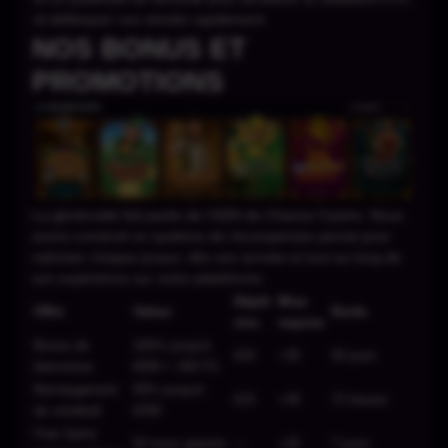
et débloquer vos retraits rapidement.
NOS BONUS ET
PROMOTIONS
La générosité fait partie de l'ADN de Chanze Casino. Nous
avons construit un système de récompenses pensé pour
valoriser chaque joueur, dès son arrivée et tout au long de
son expérience sur notre plateforme.
Dépôt
Mise
Offre
Valeur
Durée
min.
requise
Bonus de
100% jusqu'à
€20
×35
30 jours
bienvenue
€500 + 200 FS
Rechargement
50% jusqu'à
€15
×30
72 heures
du vendredi
€200
Free Spins
50 tours gratuits
—
×25
7 jours