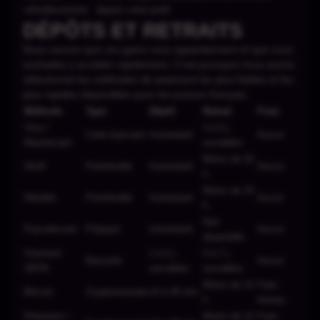
refroidissement
depuis votre profil
DÉPÔTS ET RETRAITS
Nous savons que vos gains vous appartiennent et que vous
souhaitez y accéder rapidement. C'est pourquoi nous avons
sélectionné les méthodes de paiement les plus fiables et les
plus rapides disponibles pour les joueurs français.
Méthode
Type
Dépôt
Retrait
Frais
Visa /
3 à 5 j.
Carte bancaire
Instantané
Aucun
Mastercard
ouvrables
Moins de 24
Skrill
Portefeuille
Instantané
Aucun
h
Moins de 24
Neteller
Portefeuille
Instantané
Aucun
h
Non
Paysafecard
Prépayé
Instantané
Aucun
disponible
Virement
1 à 2 j.
3 à 7 j.
Bancaire
Aucun
SEPA
ouvrables
ouvrables
Moins de 12
Frais
Bitcoin
Cryptomonnaie
15 à 30 min
h
réseau
Ethereum /
Moins de 12
Frais