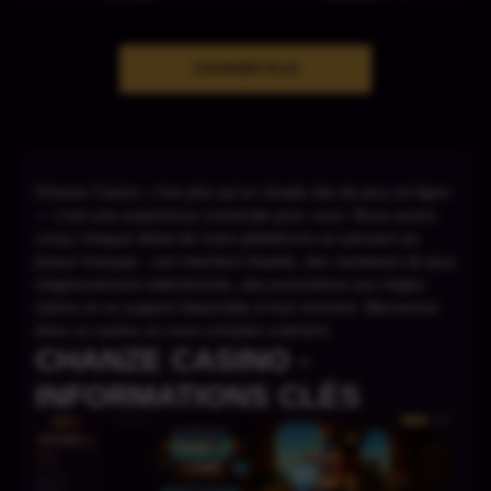
CHARGER PLUS
Chanze Casino, c'est plus qu'un simple site de jeux en ligne
— c'est une expérience construite pour vous. Nous avons
conçu chaque détail de notre plateforme en pensant au
joueur français : une interface limpide, des centaines de jeux
soigneusement sélectionnés, des promotions aux règles
claires et un support disponible à tout moment. Bienvenue
dans un casino où vous comptez vraiment.
CHANZE CASINO -
INFORMATIONS CLÉS