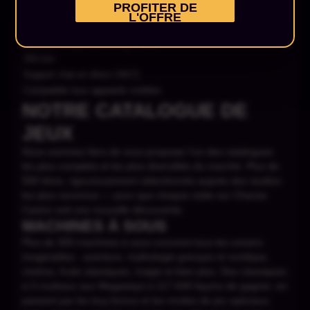
PROFITER DE
Programme VIP avec cashback
Accès VIP sur invitation
L'OFFRE
sans mise requise
uniquement
Licence Curaçao eGaming + SSL
256 bits
Support chat en direct 24h/7j
Compatible tous appareils mobiles
NOTRE CATALOGUE DE
JEUX
Nous sommes fiers de vous proposer l'un des catalogues
les plus complets et les plus diversifiés du marché. Plus de
500 titres, rigoureusement sélectionnés auprès des studios
les plus reconnus — pour que chaque visite sur Chanze
Casino soit une nouvelle découverte.
MACHINES À SOUS
Plus de 300 machines à sous couvrent tous les univers
imaginables : aventure, mythologie grecque et nordique,
cinéma, fruits classiques, magie et bien plus. Des classiques
à 3 rouleaux aux Megaways à 117 649 façons de gagner, en
passant par les buy-bonus et les modes de jeu spéciaux,