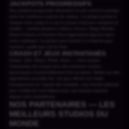
JACKPOTS PROGRESSIFS
Nos jackpots progressifs alimentent un pot commun partagé
entre de nombreux casinos du réseau. Le jackpot grossit à
chaque mise, jusqu'à ce qu'un joueur chanceux remporte la
totalité — parfois plusieurs millions d'euros. Mega Moolah,
Divine Fortune et d'autres titres légendaires figurent dans
notre catalogue. Le jackpot peut tomber à n'importe quel
moment, quelle que soit la mise.
CRASH ET JEUX INSTANTANÉS
Aviator, JetX, Mines, Plinko, Keno — notre section
instantanée est conçue pour des sessions courtes,
dynamiques et potentiellement très lucratives. Basés sur des
algorithmes provably fair, ces jeux offrent une totale
transparence sur l'équité des résultats. Leur format optimisé
pour mobile les rend idéaux pour une session express
depuis votre smartphone.
NOS PARTENAIRES — LES
MEILLEURS STUDIOS DU
MONDE