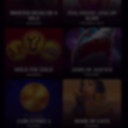
WANTED DEAD OR A
DOG HOUSE: DOG OR
WILD
ALIVE
HACKSAW
PRAGMATIC PLAY
HOLD THE GOLD
JAWS OF JUSTICE
1SPIN4WIN
HACKSAW
COIN STRIKE 2
BOOK OF CATS
PLAYSON
BGAMING